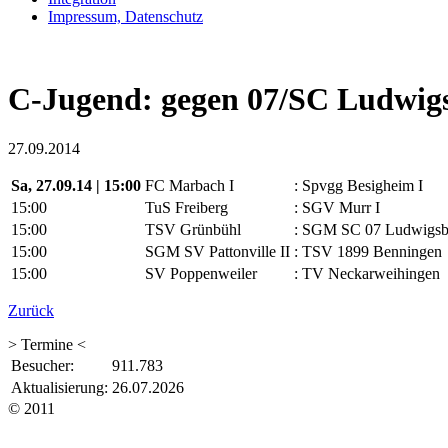
Impressum, Datenschutz
C-Jugend: gegen 07/SC Ludwig
27.09.2014
Sa, 27.09.14 |
15:00
FC Marbach I
:
Spvgg Besigheim I
15:00
TuS Freiberg
:
SGV Murr I
15:00
TSV Grünbühl
:
SGM SC 07 Ludwigsb
15:00
SGM SV Pattonville II
:
TSV 1899 Benningen
15:00
SV Poppenweiler
:
TV Neckarweihingen
Zurück
> Termine <
Besucher:
911.783
Aktualisierung:
26.07.2026
© 2011