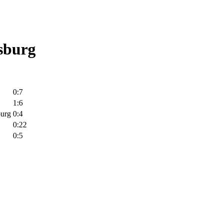
sburg
0:7
1:6
urg
0:4
0:22
0:5