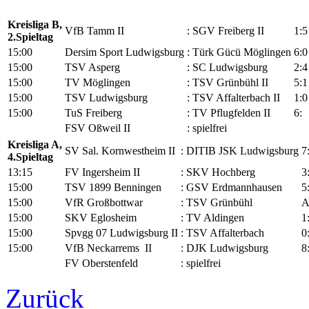
Kreisliga B,
VfB Tamm II
:
SGV Freiberg II
1
:5
2.Spieltag
15:00
Dersim Sport Ludwigsburg
:
Türk Gücü Möglingen
6
:
0
15:00
TSV Asperg
:
SC Ludwigsburg
2
:
4
15:00
TV Möglingen
:
TSV Grünbühl II
5
:
1
15:00
TSV Ludwigsburg
:
TSV Affalterbach II
1
:
0
15:00
TuS Freiberg
:
TV Pflugfelden II
6
:
FSV Oßweil II
:
spielfrei
Kreisliga A,
SV Sal. Kornwestheim II
:
DITIB JSK Ludwigsburg
7
4.Spieltag
13:15
FV Ingersheim II
:
SKV Hochberg
3
15:00
TSV 1899 Benningen
:
GSV Erdmannhausen
5
15:00
VfR Großbottwar
:
TSV Grünbühl
A
15:00
SKV Eglosheim
:
TV Aldingen
1
15:00
Spvgg 07 Ludwigsburg II
:
TSV Affalterbach
0
15:00
VfB Neckarrems II
:
DJK Ludwigsburg
8
FV Oberstenfeld
:
spielfrei
Zurück