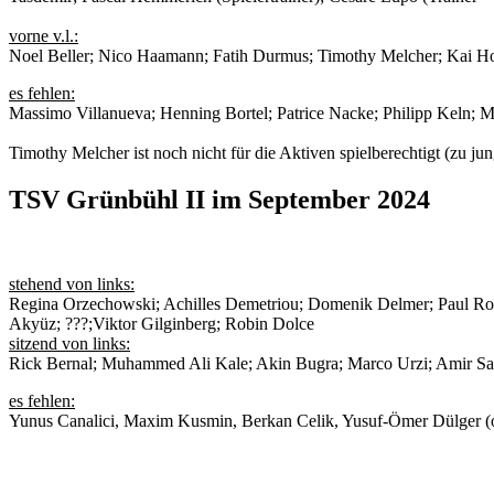
vorne v.l.:
Noel Beller; Nico Haamann; Fatih Durmus; Timothy Melcher; Kai Ho
es fehlen:
Massimo Villanueva; Henning Bortel; Patrice Nacke; Philipp Keln; M
Timothy Melcher ist noch nicht für die Aktiven spielberechtigt (zu jun
TSV Grünbühl II im September 2024
stehend von links:
Regina Orzechowski; Achilles Demetriou; Domenik Delmer; Paul Ro
Akyüz; ???;Viktor Gilginberg; Robin Dolce
sitzend von links:
Rick Bernal; Muhammed Ali Kale; Akin Bugra; Marco Urzi; Amir Sa
es fehlen:
Yunus Canalici, Maxim Kusmin, Berkan Celik, Yusuf-Ömer Dülger (o