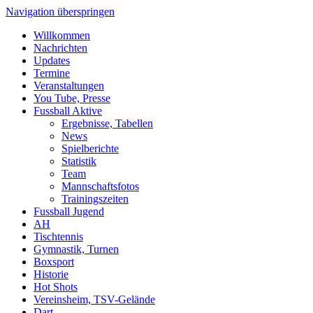
Navigation überspringen
Willkommen
Nachrichten
Updates
Termine
Veranstaltungen
You Tube, Presse
Fussball Aktive
Ergebnisse, Tabellen
News
Spielberichte
Statistik
Team
Mannschaftsfotos
Trainingszeiten
Fussball Jugend
AH
Tischtennis
Gymnastik, Turnen
Boxsport
Historie
Hot Shots
Vereinsheim, TSV-Gelände
Dart