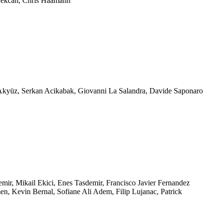
Tekcan, Chris Haamann
 Akyüz, Serkan Acikabak, Giovanni La Salandra, Davide Saponaro
ir, Mikail Ekici, Enes Tasdemir, Francisco Javier Fernandez
n, Kevin Bernal, Sofiane Ali Adem, Filip Lujanac, Patrick