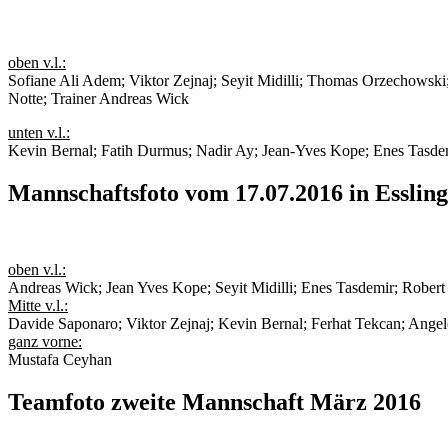
oben v.l.:
Sofiane Ali Adem; Viktor Zejnaj; Seyit Midilli; Thomas Orzechowsk
Notte; Trainer Andreas Wick
unten v.l.:
Kevin Bernal; Fatih Durmus; Nadir Ay; Jean-Yves Kope; Enes Tasde
Mannschaftsfoto vom 17.07.2016 in Esslin
oben v.l.:
Andreas Wick; Jean Yves Kope; Seyit Midilli; Enes Tasdemir; Rober
Mitte v.l.:
Davide Saponaro; Viktor Zejnaj; Kevin Bernal; Ferhat Tekcan; An
ganz vorne:
Mustafa Ceyhan
Teamfoto zweite Mannschaft März 2016