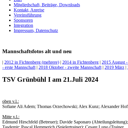
Mitgliedschaft, Beiträge, Downloads
Kontakt, Anreise
Vereinsführung
Sponsoren
Integration
Impressum, Datenschutz
Mannschaftsfotos alt und neu
|
2012 in Fichtenberg (mehrere)
|
2014 in Fichtenberg
|
2015 August -
- erste Mannschaft
|
2018 Oktober - zweite Mannschaft
|
2019 März
|
TSV Grünbühl I am 21.Juli 2024
oben v.l.:
Sofiane Ali Adem; Thomas Orzechowski; Alex Kunz; Alexander Hoffa
Mitte v.l.:
Edmund Hirschfeld (Betreuer); Davide Saponaro (Abteilungsleitung
Tasdemir; Pascal Hemmerich (Spielertrainer); Cesare Lupo (Trainer