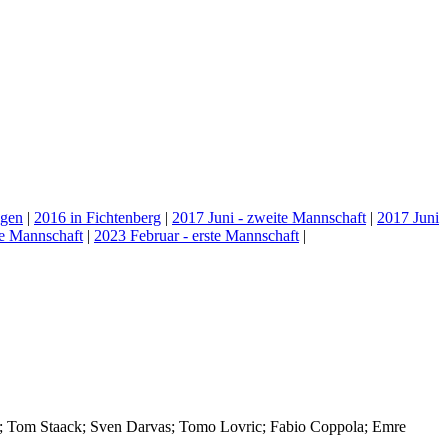
ngen
|
2016 in Fichtenberg
|
2017 Juni - zweite Mannschaft
|
2017 Juni
te Mannschaft
|
2023 Februar - erste Mannschaft
|
r; Tom Staack; Sven Darvas; Tomo Lovric; Fabio Coppola; Emre