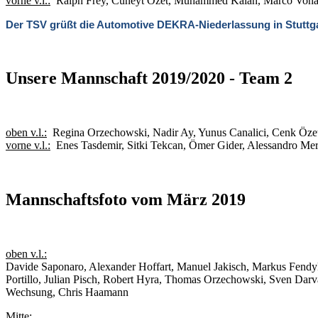
vorne v.l.:
Ralph Frey, Cüneyt Özet, Muhammed Kalan, Marco Vona, 
Der TSV grüßt die Automotive DEKRA-Niederlassung in Stuttg
Unsere Mannschaft 2019/2020 - Team 2
oben v.l.:
Regina Orzechowski, Nadir Ay, Yunus Canalici, Cenk Özet,
vorne v.l.:
Enes Tasdemir, Sitki Tekcan, Ömer Gider, Alessandro Me
Mannschaftsfoto vom März 2019
oben v.l.:
Davide Saponaro, Alexander Hoffart, Manuel Jakisch, Markus Fendyk
Portillo, Julian Pisch, Robert Hyra, Thomas Orzechowski, Sven Dar
Wechsung, Chris Haamann
Mitte: