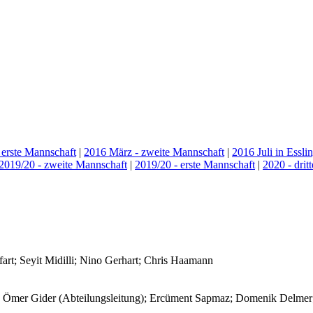
 erste Mannschaft
|
2016 März - zweite Mannschaft
|
2016 Juli in Essli
2019/20 - zweite Mannschaft
|
2019/20 - erste Mannschaft
|
2020 - drit
rt; Seyit Midilli; Nino Gerhart; Chris Haamann
); Ömer Gider (Abteilungsleitung); Ercüment Sapmaz; Domenik Delme