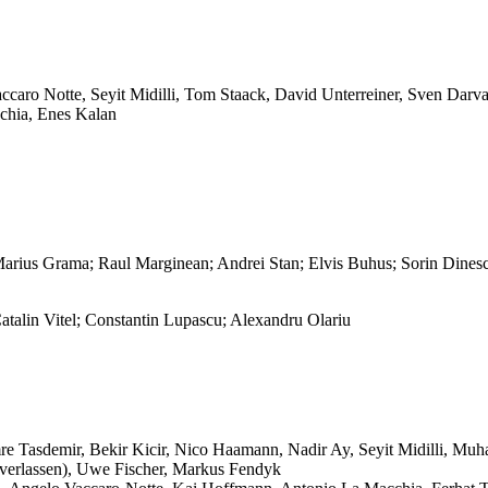
caro Notte, Seyit Midilli, Tom Staack, David Unterreiner, Sven Dar
chia, Enes Kalan
Marius Grama; Raul Marginean; Andrei Stan; Elvis Buhus; Sorin Dine
atalin Vitel; Constantin Lupascu; Alexandru Olariu
e Tasdemir, Bekir Kicir, Nico Haamann, Nadir Ay, Seyit Midilli, Mu
 verlassen), Uwe Fischer, Markus Fendyk