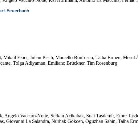
Angelo Vaccaro-Notte, Kai Hoffmann, Antonio La Macchia, Ferhat 
art-Feuerbach.
 Mikail Ekici, Julian Pisch, Marcello Bonfrisco, Talha Ermen, Mesut
rcante, Tolga Adiyaman, Emiliano Brückner, Tim Rosenburg
, Angelo Vaccaro-Notte, Serkan Acikabak, Suat Tasdemir, Emre Tasdem
vas, Giovanni La Salandra, Nurhak Gökcen, Oguzhan Sahin, Talha Erme