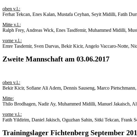
oben v.l.:
Ferhat Tekcan, Enes Kalan, Mustafa Ceyhan, Seyit Midilli, Fatih Du
Mitte v.l.:
Ralph Frey, Andreas Wick, Enes Tasdfemir, Muhammed Midilli, Must
vorne v.l.:
Emre Tasdemir, Sven Darvas, Bekir Kicir, Angelo Vaccaro-Notte, N
Zweite Mannschaft am 03.06.2017
oben v.l.:
Bekir Kicir, Sofiane Ali Adem, Dennis Sauseng, Marco Pietschmann, 
Mitte:
Thilo Brodhagen, Nadir Ay, Muhammed Midilli, Manuel Jakaisch, 
vorne v.l.:
Fatih Yildirim, Daniel Jakisch, Oguzhan Sahin, Sitki Tekcan, Fran
Trainingslager Fichtenberg September 20