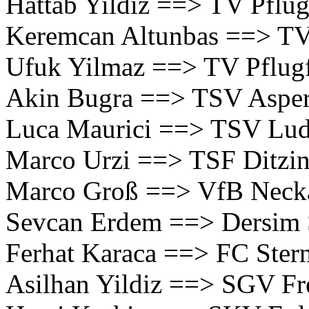
Hattab Yildiz ==> TV Pflug
Keremcan Altunbas ==> TV
Ufuk Yilmaz ==> TV Pflug
Akin Bugra ==> TSV Aspe
Luca Maurici ==> TSV Lu
Marco Urzi ==> TSF Ditzi
Marco Groß ==> VfB Neck
Sevcan Erdem ==> Dersim 
Ferhat Karaca ==> FC Ster
Asilhan Yildiz ==> SGV Fre