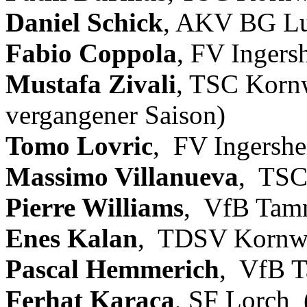
Daniel Schick
, AKV BG L
Fabio Coppola
, FV Ingers
Mustafa Zivali
, TSC Kornw
vergangener Saison)
Tomo Lovric
, FV Ingersh
Massimo Villanueva
, TSC
Pierre Williams
, VfB Ta
Enes Kalan
, TDSV Kornw
Pascal Hemmerich
, VfB T
Ferhat Karaca
, SF Lorch (