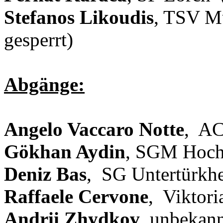
Stefanos Likoudis
, TSV M
gesperrt)
Abgänge:
Angelo Vaccaro Notte
, AC
Gökhan Aydin
, SGM Hoch
Deniz Bas
, SG Untertürkh
Raffaele Cervone
, Viktor
Andrii Zhydkov
, unbekan