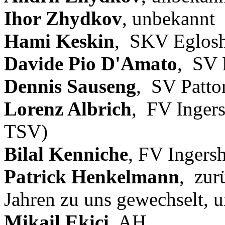
Ihor Zhydkov
, unbekannt
Hami Keskin
, SKV Eglos
Davide Pio D'Amato
, SV 
Dennis Sauseng
, SV Patto
Lorenz Albrich
, FV Ingers
TSV)
Bilal Kenniche
, FV Ingers
Patrick Henkelmann
, zur
Jahren zu uns gewechselt, u
Mikail Ekici
, AH