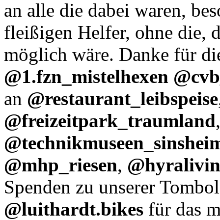
an alle die dabei waren, be
fleißigen Helfer, ohne die, 
möglich wäre. Danke für die
@1.fzn_mistelhexen @cv
an
@restaurant_leibspeise
@freizeitpark_traumland
@technikmuseen_sinshei
@mhp_riesen
,
@hyralivi
Spenden zu unserer Tombol
@luithardt.bikes
für das m