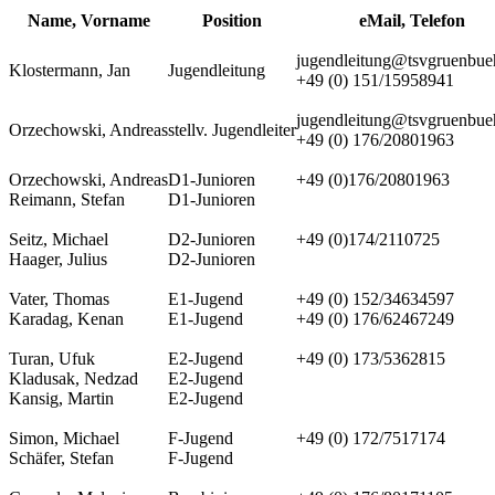
Name, Vorname
Position
eMail, Telefon
jugendleitung@tsvgruenbue
Klostermann, Jan
Jugendleitung
+49 (0) 151/15958941
jugendleitung@tsvgruenbue
Orzechowski, Andreas
stellv. Jugendleiter
+49 (0) 176/20801963
Orzechowski, Andreas
D1-Junioren
+49 (0)176/20801963
Reimann, Stefan
D1-Junioren
Seitz, Michael
D2-Junioren
+49 (0)174/2110725
Haager, Julius
D2-Junioren
Vater, Thomas
E1-Jugend
+49 (0) 152/34634597
Karadag, Kenan
E1-Jugend
+49 (0) 176/62467249
Turan, Ufuk
E2-Jugend
+49 (0) 173/5362815
Kladusak, Nedzad
E2-Jugend
Kansig, Martin
E2-Jugend
Simon, Michael
F-Jugend
+49 (0) 172/7517174
Schäfer, Stefan
F-Jugend