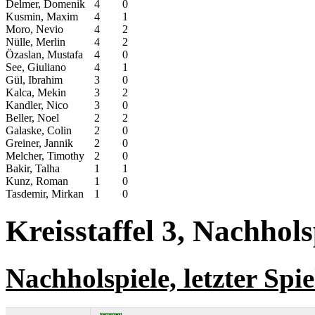
Delmer, Domenik
4
0
Kusmin, Maxim
4
1
Moro, Nevio
4
2
Nülle, Merlin
4
2
Özaslan, Mustafa
4
0
See, Giuliano
4
1
Gül, Ibrahim
3
0
Kalca, Mekin
3
2
Kandler, Nico
3
0
Beller, Noel
2
2
Galaske, Colin
2
0
Greiner, Jannik
2
0
Melcher, Timothy
2
0
Bakir, Talha
1
1
Kunz, Roman
1
0
Tasdemir, Mirkan
1
0
Kreisstaffel 3, Nachholsp
Nachholspiele, letzter Spie