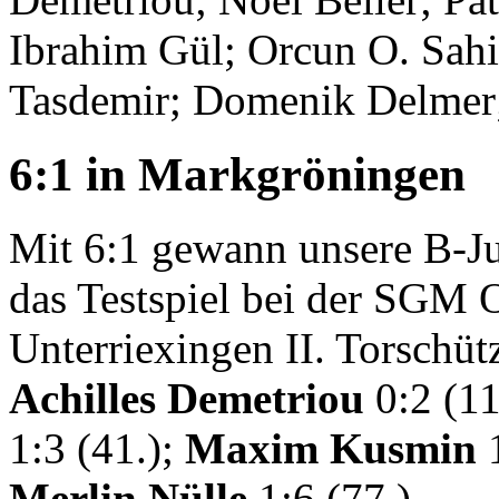
Ibrahim Gül; Orcun O. Sahi
Tasdemir; Domenik Delmer;
6:1 in Markgröningen
Mit 6:1 gewann unsere B-J
das Testspiel bei der SGM 
Unterriexingen II. Torschü
Achilles Demetriou
0:2 (11.
1:3 (41.);
Maxim Kusmin
1
Merlin Nülle
1:6 (77.).