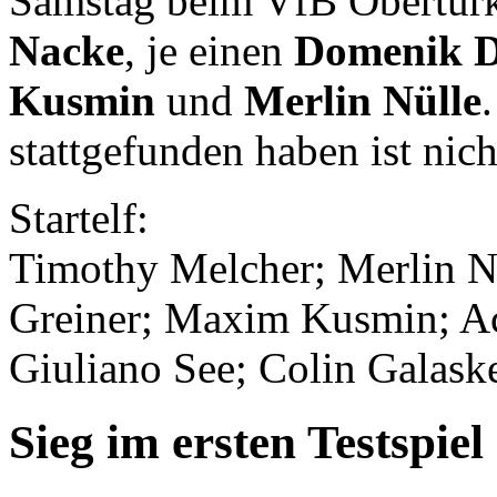
Samstag beim VfB Obertür
Nacke
, je einen
Domenik D
Kusmin
und
Merlin Nülle
stattgefunden haben ist nich
Startelf:
Timothy Melcher; Merlin Nü
Greiner; Maxim Kusmin; Ach
Giuliano See; Colin Galas
Sieg im ersten Testspiel