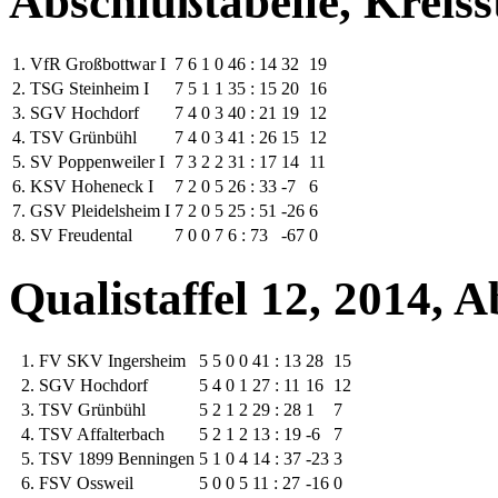
Abschlußtabelle, Kreiss
1.
VfR Großbottwar I
7
6
1
0
46 : 14
32
19
2.
TSG Steinheim I
7
5
1
1
35 : 15
20
16
3.
SGV Hochdorf
7
4
0
3
40 : 21
19
12
4.
TSV Grünbühl
7
4
0
3
41 : 26
15
12
5.
SV Poppenweiler I
7
3
2
2
31 : 17
14
11
6.
KSV Hoheneck I
7
2
0
5
26 : 33
-7
6
7.
GSV Pleidelsheim I
7
2
0
5
25 : 51
-26
6
8.
SV Freudental
7
0
0
7
6 : 73
-67
0
Qualistaffel 12, 2014, 
1.
FV SKV Ingersheim
5
5
0
0
41 : 13
28
15
2.
SGV Hochdorf
5
4
0
1
27 : 11
16
12
3.
TSV Grünbühl
5
2
1
2
29 : 28
1
7
4.
TSV Affalterbach
5
2
1
2
13 : 19
-6
7
5.
TSV 1899 Benningen
5
1
0
4
14 : 37
-23
3
6.
FSV Ossweil
5
0
0
5
11 : 27
-16
0