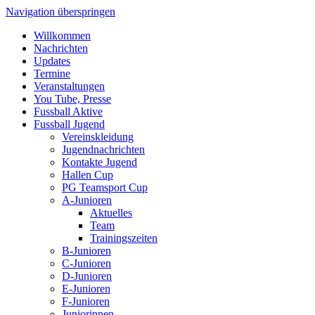
Navigation überspringen
Willkommen
Nachrichten
Updates
Termine
Veranstaltungen
You Tube, Presse
Fussball Aktive
Fussball Jugend
Vereinskleidung
Jugendnachrichten
Kontakte Jugend
Hallen Cup
PG Teamsport Cup
A-Junioren
Aktuelles
Team
Trainingszeiten
B-Junioren
C-Junioren
D-Junioren
E-Junioren
F-Junioren
Juniorinnen